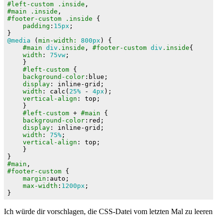
#left-custom
.inside
#main
.inside
#footer-custom
.inside
 {

padding
:
15px
;

@media
 (
min-width:
800px
) {

#main
div
.inside
, 
#footer-custom
div
.inside
{

width
: 
75vw
;

    }

#left-custom
 {

background-color
:blue;

display
: inline-grid;

width
: 
calc
(
25%
 - 
4px
);

vertical-align
: top;

    }

#left-custom
 + 
#main
 {

background-color
:red;

display
: inline-grid;

width
: 
75%
;

vertical-align
: top;

    }

#main
#footer-custom
 {

margin
:auto;

max-width
:
1200px
;

}
Ich würde dir vorschlagen, die CSS-Datei vom letzten Mal zu leeren