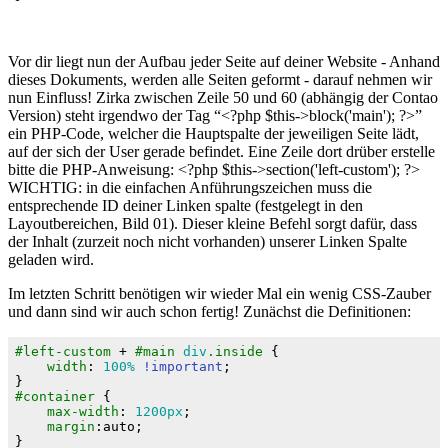
Vor dir liegt nun der Aufbau jeder Seite auf deiner Website - Anhand
dieses Dokuments, werden alle Seiten geformt - darauf nehmen wir
nun Einfluss! Zirka zwischen Zeile 50 und 60 (abhängig der Contao
Version) steht irgendwo der Tag “<?php $this->block('main'); ?>”
ein PHP-Code, welcher die Hauptspalte der jeweiligen Seite lädt,
auf der sich der User gerade befindet. Eine Zeile dort drüber erstelle
bitte die PHP-Anweisung: <?php $this->section('left-custom'); ?>
WICHTIG: in die einfachen Anführungszeichen muss die
entsprechende ID deiner Linken spalte (festgelegt in den
Layoutbereichen, Bild 01). Dieser kleine Befehl sorgt dafür, dass
der Inhalt (zurzeit noch nicht vorhanden) unserer Linken Spalte
geladen wird.
Im letzten Schritt benötigen wir wieder Mal ein wenig CSS-Zauber
und dann sind wir auch schon fertig! Zunächst die Definitionen:
#left-custom
 + 
#main
div
.inside
 {

width
: 
100%
!important
;

#container
 {

max-width
: 
1200px
;

margin
:auto;
